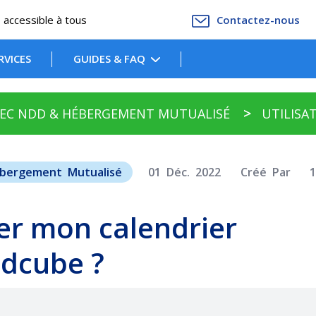
accessible à tous
Contactez-nous
RVICES
GUIDES & FAQ
AVEC NDD & HÉBERGEMENT MUTUALISÉ
UTILISA
ébergement Mutualisé
01 Déc. 2022
Créé Par
r mon calendrier
dcube ?