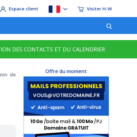
Espace client
Visiter H-W
TION DES CONTACTS ET DU CALENDRIER
Offre du moment
1mn de