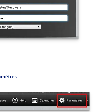
amètres
: