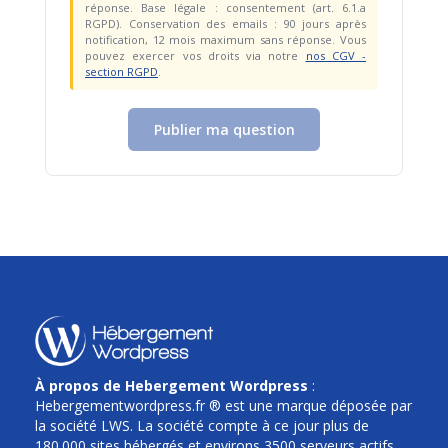
réponse. Base légale : consentement (art. 6.1.a
RGPD). Conservation des emails : 90 jours après
notification, 12 mois maximum sans réponse. Vous
pouvez exercer vos droits via notre
nos CGV -
section RGPD
.
Publier ma question
À propos de Hebergement Wordpress
:
Hebergementwordpress.fr ® est une marque déposée par
la société LWS. La société compte à ce jour plus de
180.000 sites hébergés et environs 3500 serveurs actifs