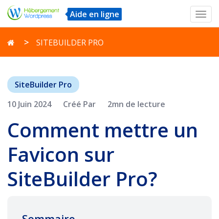
Aide en ligne
Toggl
navig
SITEBUILDER PRO
SiteBuilder Pro
10 Juin 2024
Créé Par
2mn de lecture
Comment mettre un
Favicon sur
SiteBuilder Pro?
Sommaire