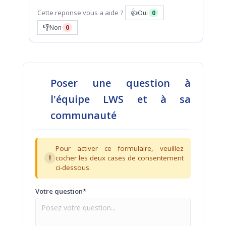
👍
Cette reponse vous a aide ?
Oui
0
👎
Non
0
Poser une question à
l'équipe LWS et à sa
communauté
Pour activer ce formulaire, veuillez
!
cocher les deux cases de consentement
ci-dessous.
Votre question*