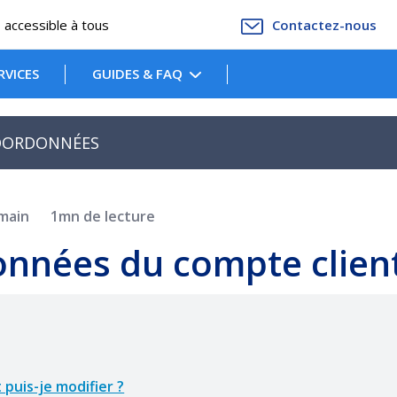
accessible à tous
Contactez-nous
RVICES
GUIDES & FAQ
COORDONNÉES
main
1mn de lecture
onnées du compte clien
puis-je modifier ?