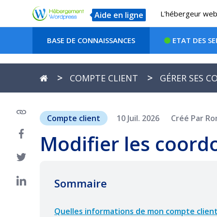
L'hébergeur web 
Aide en ligne
BASE DE CONNAISSANCES
ETAT DES SE
COMPTE CLIENT
GÉRER SES 
Compte client
10 Juil. 2026
Créé Par Ro
Modifier les coord
Sommaire
Quelles informations de mon compte client 